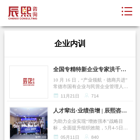
企业内训
全国专精特新企业专家洪千
武：助力常德企业从1到10的跃
10 月 16 日，“产业领航・德商共进”
迁
常德市国有企业与民营企业管理人员
专题培训班，洪千武老师受邀授课，


11月21日
714
以《贯彻落实习近平总书记讲话精
神，推动新时代新形势下民营经济健
人才辈出·业绩倍增 | 辰熙咨询
康发展》为主题，受众涵盖当地国有
助力朗坤科技管理赋能训练营
企业及民营企业家。 本次培训班由常
为助力企业实现“增效强本”战略目
圆满收官
德市委组织部、市工信局、市国资
标，全面提升组织效能，5月4-5日，
委、市工商联联合举办，助力企业家
辰熙咨询携手朗坤科技在深圳成功举


05月11日
840
走出企业做强做大的新路子，为常德