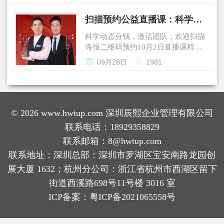
办2025年第二期管理赋能训练营。近
高质量发…
百名中高层管理者及核心骨干齐聚一
扫描预约公益直播课：科学动
堂，通过深度共创与实战研习，共同
态分钱，激活团队
探索企业效能提升的关键路径。 （培
科学动态分钱，激活团队；欢迎扫描
训合影） 本次训练营精心设计了多维
海报二维码预约10月2日直播课程，
度的赋能内容，围绕业务增效闭…
我们一起学习如何提取奖金包，如何


09月28日
1981
分好项目奖！
© 2026 www.hwtup.com 深圳辰熙企业管理有限公司
联系电话：18929358829
联系邮箱：8@hwtup.com
联系地址：深圳总部：深圳市罗湖区宝安南路龙园创
展大厦 1632；杭州分公司：浙江省杭州市西湖区留下
街道西溪路698号11号楼 3016 室
ICP备案：
粤ICP备2021065558号